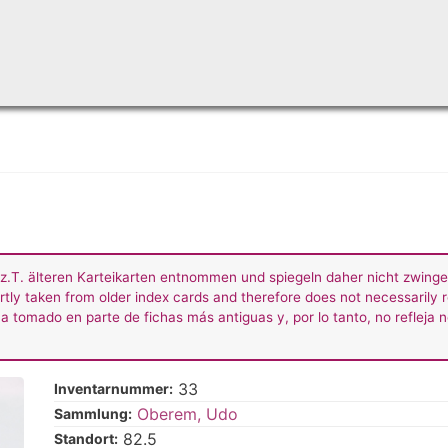
Skip
to
main
content
z.T. älteren Karteikarten entnommen und spiegeln daher nicht zwing
rtly taken from older index cards and therefore does not necessarily r
a tomado en parte de fichas más antiguas y, por lo tanto, no refleja 
33
Inventarnummer:
Oberem, Udo
Sammlung:
82.5
Standort: