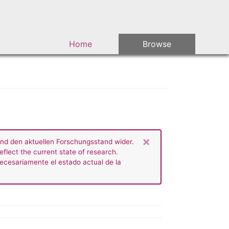
Main navigation
Home
Browse
×
end den aktuellen Forschungsstand wider.
eflect the current state of research.
necesariamente el estado actual de la