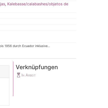
jas
,
Kalebasse/calabashes/objetos de
is 1956 durch Ecuador inklusive…
Verknüpfungen
hourglass_top
In Arbeit