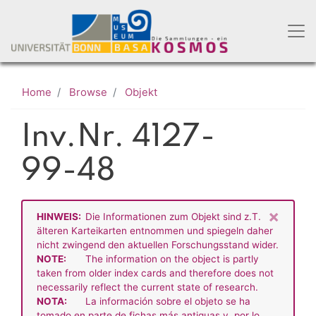
Skip
to
main
content
Home
Browse
Objekt
Inv.Nr. 4127-
99-48
×
HINWEIS:
Die Informationen zum Objekt sind z.T.
älteren Karteikarten entnommen und spiegeln daher
nicht zwingend den aktuellen Forschungsstand wider.
NOTE:
The information on the object is partly
taken from older index cards and therefore does not
necessarily reflect the current state of research.
NOTA:
La información sobre el objeto se ha
tomado en parte de fichas más antiguas y, por lo