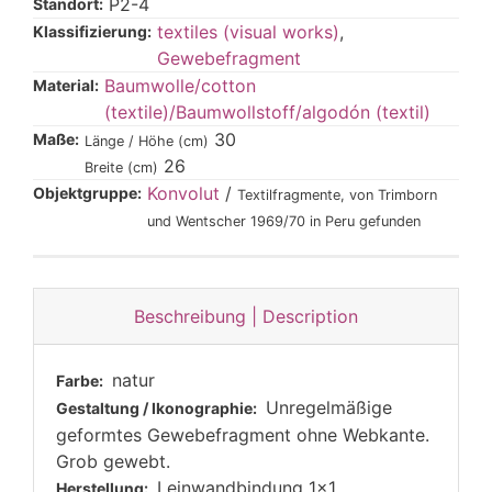
P2-4
Standort:
textiles (visual works)
,
Klassifizierung:
Gewebefragment
Baumwolle/cotton
Material:
(textile)/Baumwollstoff/algodón (textil)
30
Maße:
Länge / Höhe (cm)
26
Breite (cm)
Konvolut
/
Objektgruppe:
Textilfragmente, von Trimborn
und Wentscher 1969/70 in Peru gefunden
Beschreibung | Description
natur
Farbe:
Unregelmäßige
Gestaltung / Ikonographie:
geformtes Gewebefragment ohne Webkante.
Grob gewebt.
Leinwandbindung 1x1
Herstellung: