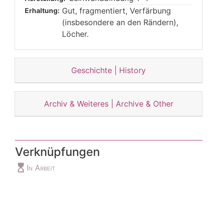
Gut, fragmentiert, Verfärbung
Erhaltung:
(insbesondere an den Rändern),
Löcher.
Geschichte | History
Archiv & Weiteres | Archive & Other
Verknüpfungen
hourglass_top
In Arbeit