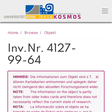
Skip
to
main
content
Home
Browse
Objekt
Inv.Nr. 4127-
99-64
×
HINWEIS:
Die Informationen zum Objekt sind z.T.
älteren Karteikarten entnommen und spiegeln daher
nicht zwingend den aktuellen Forschungsstand wider.
NOTE:
The information on the object is partly
taken from older index cards and therefore does not
necessarily reflect the current state of research.
NOTA:
La información sobre el objeto se ha
tomado en parte de fichas más antiguas y, por lo