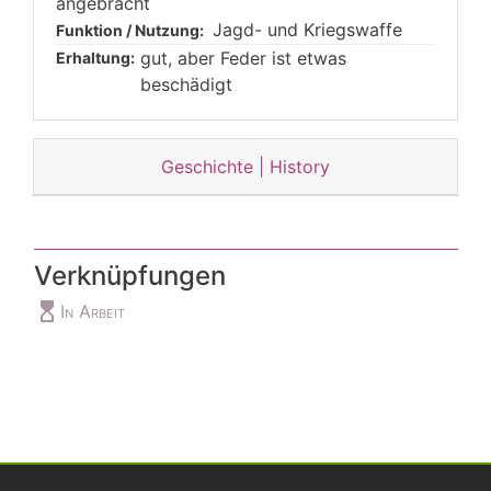
angebracht
Jagd- und Kriegswaffe
Funktion / Nutzung:
gut, aber Feder ist etwas
Erhaltung:
beschädigt
Geschichte | History
Verknüpfungen
hourglass_top
In Arbeit