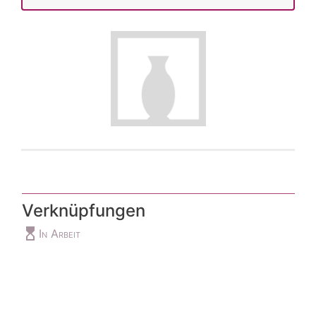
Verknüpfungen
hourglass_top
In Arbeit