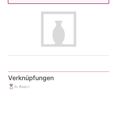
Verknüpfungen
hourglass_top
In Arbeit