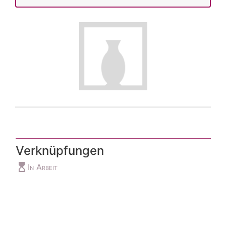
Verknüpfungen
hourglass_top
In Arbeit