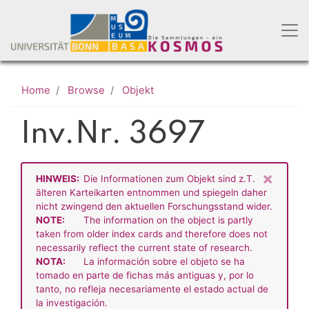
Skip
to
main
content
Home
Browse
Objekt
Inv.Nr. 3697
×
HINWEIS:
Die Informationen zum Objekt sind z.T.
älteren Karteikarten entnommen und spiegeln daher
nicht zwingend den aktuellen Forschungsstand wider.
NOTE:
The information on the object is partly
taken from older index cards and therefore does not
necessarily reflect the current state of research.
NOTA:
La información sobre el objeto se ha
tomado en parte de fichas más antiguas y, por lo
tanto, no refleja necesariamente el estado actual de
la investigación.