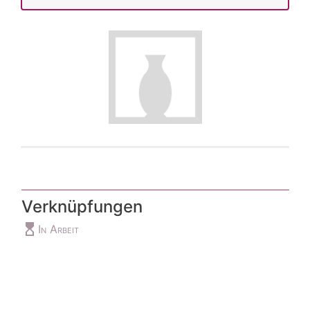
Verknüpfungen
hourglass_top
In Arbeit