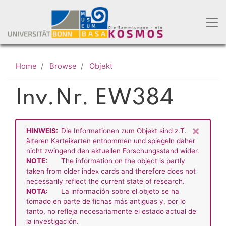
Skip
to
main
content
Home
Browse
Objekt
Inv.Nr. EW384
×
HINWEIS:
Die Informationen zum Objekt sind z.T.
älteren Karteikarten entnommen und spiegeln daher
nicht zwingend den aktuellen Forschungsstand wider.
NOTE:
The information on the object is partly
taken from older index cards and therefore does not
necessarily reflect the current state of research.
NOTA:
La información sobre el objeto se ha
tomado en parte de fichas más antiguas y, por lo
tanto, no refleja necesariamente el estado actual de
la investigación.