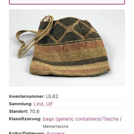
UL62
Inventarnummer:
Lind, Ulf
Sammlung:
70.6
Standort:
bags (generic containers)/Tasche
/
Klassifizierung:
Männertasche
Ayoreos
Kultur/Datierung: