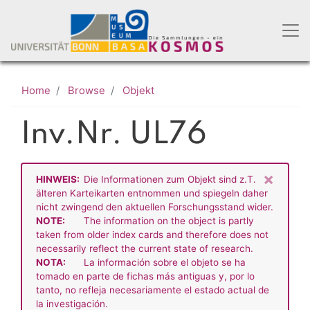
Skip
to
main
content
Home
Browse
Objekt
Inv.Nr. UL76
×
HINWEIS:
Die Informationen zum Objekt sind z.T.
älteren Karteikarten entnommen und spiegeln daher
nicht zwingend den aktuellen Forschungsstand wider.
NOTE:
The information on the object is partly
taken from older index cards and therefore does not
necessarily reflect the current state of research.
NOTA:
La información sobre el objeto se ha
tomado en parte de fichas más antiguas y, por lo
tanto, no refleja necesariamente el estado actual de
la investigación.