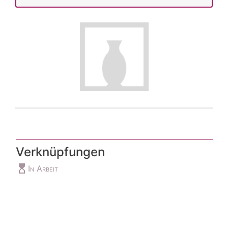
Verknüpfungen
hourglass_top
In Arbeit