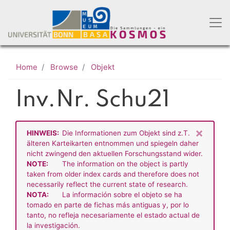
Skip
to
main
content
Home
Browse
Objekt
Inv.Nr. Schu21
×
HINWEIS:
Die Informationen zum Objekt sind z.T.
älteren Karteikarten entnommen und spiegeln daher
nicht zwingend den aktuellen Forschungsstand wider.
NOTE:
The information on the object is partly
taken from older index cards and therefore does not
necessarily reflect the current state of research.
NOTA:
La información sobre el objeto se ha
tomado en parte de fichas más antiguas y, por lo
tanto, no refleja necesariamente el estado actual de
la investigación.