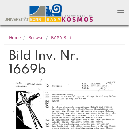
Skip
to
main
content
Home
Browse
BASA Bild
Bild Inv. Nr.
1669b