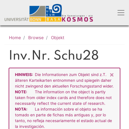
Skip
to
main
content
Home
Browse
Objekt
Inv.Nr. Schu28
×
HINWEIS:
Die Informationen zum Objekt sind z.T.
älteren Karteikarten entnommen und spiegeln daher
nicht zwingend den aktuellen Forschungsstand wider.
NOTE:
The information on the object is partly
taken from older index cards and therefore does not
necessarily reflect the current state of research.
NOTA:
La información sobre el objeto se ha
tomado en parte de fichas más antiguas y, por lo
tanto, no refleja necesariamente el estado actual de
la investigación.