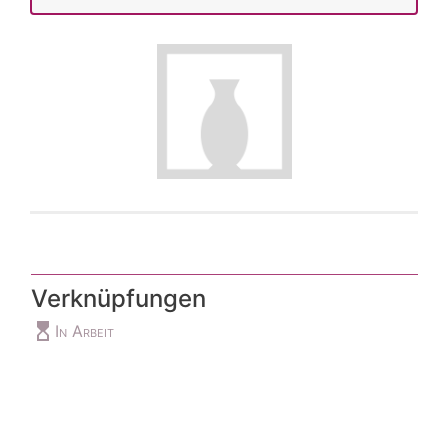
Verknüpfungen
hourglass_top
In Arbeit