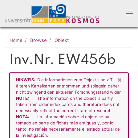
Skip
to
main
content
Home
Browse
Objekt
Inv.Nr. EW456b
×
HINWEIS:
Die Informationen zum Objekt sind z.T.
älteren Karteikarten entnommen und spiegeln daher
nicht zwingend den aktuellen Forschungsstand wider.
NOTE:
The information on the object is partly
taken from older index cards and therefore does not
necessarily reflect the current state of research.
NOTA:
La información sobre el objeto se ha
tomado en parte de fichas más antiguas y, por lo
tanto, no refleja necesariamente el estado actual de
la investigación.