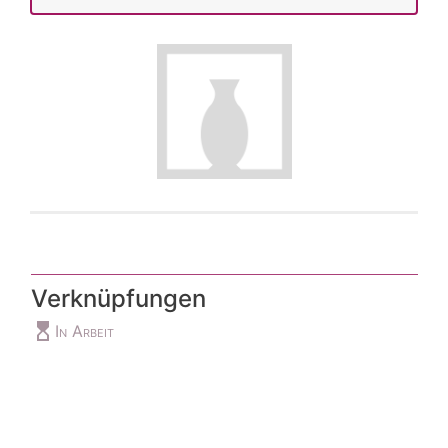
Verknüpfungen
hourglass_top
In Arbeit