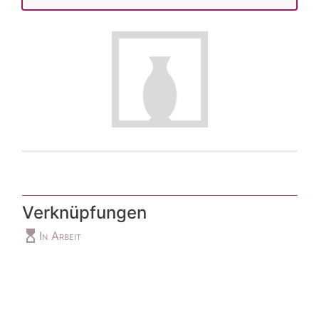
Verknüpfungen
hourglass_top
In Arbeit