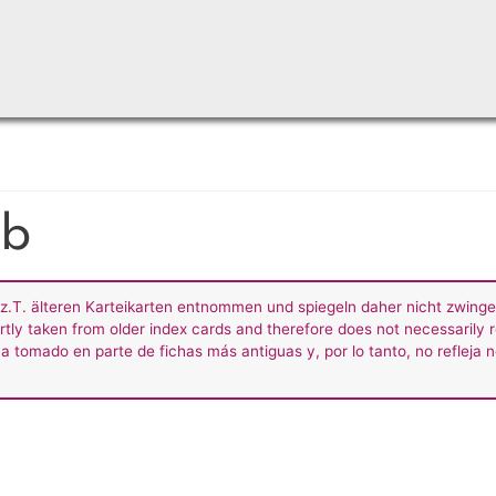
Skip
to
main
content
7b
z.T. älteren Karteikarten entnommen und spiegeln daher nicht zwing
rtly taken from older index cards and therefore does not necessarily r
a tomado en parte de fichas más antiguas y, por lo tanto, no refleja 