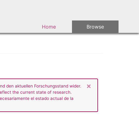
Main navigation
Home
Browse
×
end den aktuellen Forschungsstand wider.
eflect the current state of research.
necesariamente el estado actual de la