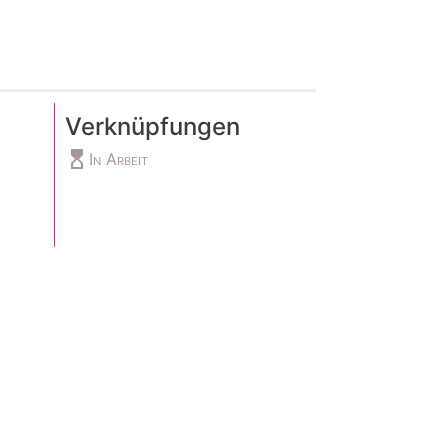
Verknüpfungen
hourglass_top
In Arbeit