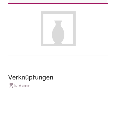
Verknüpfungen
hourglass_top
In Arbeit