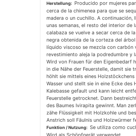
Producido por mujeres par
Herstellung:
cerca de la chimenea para que se seque
madera o un cuchillo. A continuación, 
unas semanas, el resto del interior de 
calabaza se vuelve a secar cerca de la 
negra obtenida de la corteza del árbol
líquido viscoso se mezcla con carbón ve
revestimiento aleja la podredumbre y 
Wird von Frauen für den Eigenbedarf he
in die Nähe der Feuerstelle, damit sie
höhlt sie mittels eines Holzstöckchens
Wasser und stellt sie in eine Ecke des
Kalebasse gefault und kann leicht entf
Feuerstelle getrocknet. Dann bestreich
des Baumes Ivirapita gewinnt. Man zerk
zähe Flüssigkeit mit Holzkohle und bes
Anstrich soll Fäulnis und Holzwürmer f
Se utiliza como cuc
Funktion / Nutzung:
Wird als Schöpfgerät verwendet