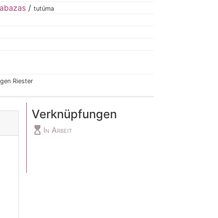
labazas
/
tutúma
gen Riester
Verknüpfungen
hourglass_top
In Arbeit