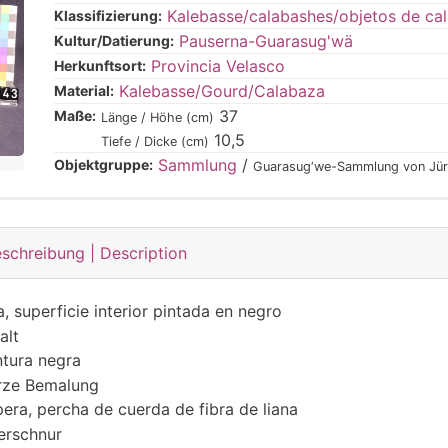
Kalebasse/calabashes/objetos de ca
Klassifizierung:
Pauserna-Guarasug'wä
Kultur/Datierung:
Provincia Velasco
Herkunftsort:
Kalebasse/Gourd/Calabaza
Material:
37
Maße:
Länge / Höhe (cm)
10,5
Tiefe / Dicke (cm)
Sammlung
/
Objektgruppe:
Guarasug‘we-Sammlung von Jür
schreibung | Description
 superficie interior pintada en negro
alt
intura negra
arze Bemalung
era, percha de cuerda de fibra de liana
erschnur