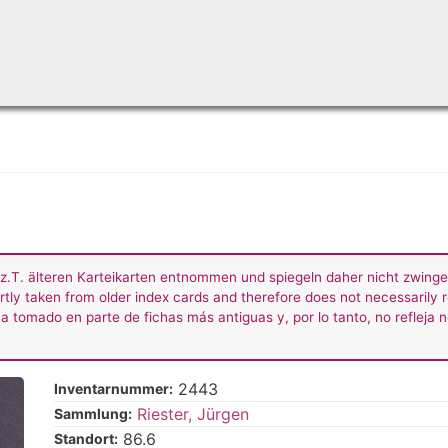
Skip
to
main
content
z.T. älteren Karteikarten entnommen und spiegeln daher nicht zwing
rtly taken from older index cards and therefore does not necessarily r
a tomado en parte de fichas más antiguas y, por lo tanto, no refleja 
2443
Inventarnummer:
Riester, Jürgen
Sammlung:
86.6
Standort: