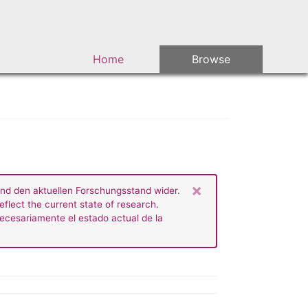
Main navigation
Home
Browse
×
end den aktuellen Forschungsstand wider.
eflect the current state of research.
necesariamente el estado actual de la