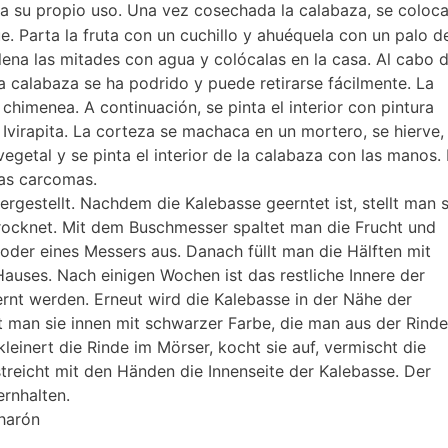
a su propio uso. Una vez cosechada la calabaza, se coloc
. Parta la fruta con un cuchillo y ahuéquela con un palo d
llena las mitades con agua y colócalas en la casa. Al cabo 
la calabaza se ha podrido y puede retirarse fácilmente. La
chimenea. A continuación, se pinta el interior con pintura
 Ivirapita. La corteza se machaca en un mortero, se hierve, 
getal y se pinta el interior de la calabaza con las manos. 
las carcomas.
rgestellt. Nachdem die Kalebasse geerntet ist, stellt man s
 trocknet. Mit dem Buschmesser spaltet man die Frucht und
 oder eines Messers aus. Danach füllt man die Hälften mit
 Hauses. Nach einigen Wochen ist das restliche Innere der
ernt werden. Erneut wird die Kalebasse in der Nähe der
t man sie innen mit schwarzer Farbe, die man aus der Rinde
leinert die Rinde im Mörser, kocht sie auf, vermischt die
treicht mit den Händen die Innenseite der Kalebasse. Der
ernhalten.
harón