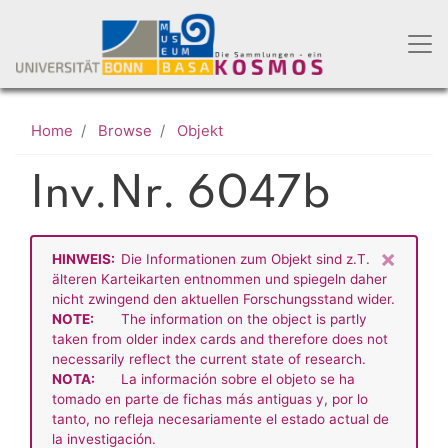
Skip
to
main
content
Home
Browse
Objekt
Inv.Nr. 6047b
×
HINWEIS:
Die Informationen zum Objekt sind z.T.
älteren Karteikarten entnommen und spiegeln daher
nicht zwingend den aktuellen Forschungsstand wider.
NOTE:
The information on the object is partly
taken from older index cards and therefore does not
necessarily reflect the current state of research.
NOTA:
La información sobre el objeto se ha
tomado en parte de fichas más antiguas y, por lo
tanto, no refleja necesariamente el estado actual de
la investigación.