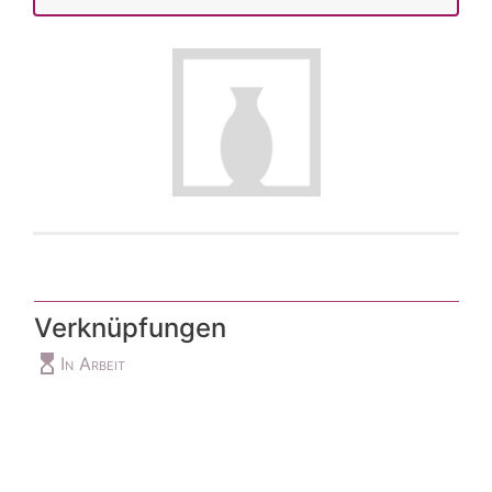
Verknüpfungen
hourglass_top
In Arbeit